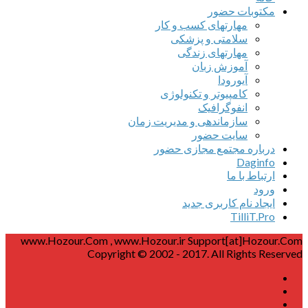
مکتوبات حضور
مهارتهای کسب و کار
سلامتی و پزشکی
مهارتهای زندگی
آموزش زبان
آیورودا
کامپیوتر و تکنولوژی
انفوگرافیک
سازماندهی و مدیریت زمان
سایت حضور
درباره مجتمع مجازی حضور
Daginfo
ارتباط با ما
ورود
ایجاد نام کاربری جدید
TilliT.Pro
www.Hozour.Com , www.Hozour.ir Support[at]Hozour.Com
Copyright © 2002 - 2017. All Rights Reserved