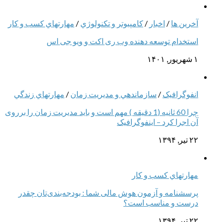
آخرین ها
/
اخبار
/
كامپيوتر و تكنولوژي
/
مهارتهاي كسب و كار
استخدام توسعه دهنده وب ری اکت و ویو جی اس
۱ شهریور, ۱۴۰۱
انفوگرافیک
/
سازماندهي و مديريت زمان
/
مهارتهاي زندگي
چرا 60 ثانیه (1 دقیقه ) مهم است و باید مدیریت زمان را برروی
آن اجرا کرد – اینفوگرافیک
۲۲ تیر, ۱۳۹۴
مهارتهاي كسب و كار
پرسشنامه و آزمون هوش مالی شما : بودجه‌بندی‌تان چقدر
درست و مناسب است؟
۲۲ تیر, ۱۳۹۴