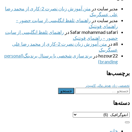
مدیر سایت
در
متن آموزش زبان نصرت 2-کاری از محمد رضا
علی عسگربیک
مدیر سایت
در
راهنمای تلفظ انگلیسی از سایت حضور –
راهنمای فونتیک
Safar mohammad safari
در
راهنمای تلفظ انگلیسی از سایت
حضور – راهنمای فونتیک
ali
در
متن آموزش زبان نصرت 2-کاری از محمد رضا علی
عسگربیک
hozour22
در
برند سازی شخصی یا پرسنال برندینگ(personal
branding)
برچسب‌ها
تخصصی
زبان
هوش مالی
کامپیوتر
جستجو
برای:
دسته‌ها
دسته‌ها
خانه