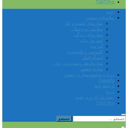
TilliT.Pro
خانه
مکتوبات حضور
مهارتهای کسب و کار
سلامتی و پزشکی
مهارتهای زندگی
آموزش زبان
آیورودا
کامپیوتر و تکنولوژی
انفوگرافیک
سازماندهی و مدیریت زمان
سایت حضور
درباره مجتمع مجازی حضور
Daginfo
ارتباط با ما
ورود
ایجاد نام کاربری جدید
TilliT.Pro
جستجو
برای: