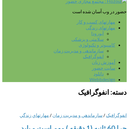
حضور در وب آسان شده است
مهارتهای کسب و کار
مهارتهای زندگی
آیورودا
سلامتی و پزشکی
کامپیوتر و تکنولوژی
سازماندهی و مدیریت زمان
انفوگرافیک
آموزش زبان
سایت حضور
دانلود
Webbdesign
دسته:
انفوگرافیک
انفوگرافیک
/
سازماندهي و مديريت زمان
/
مهارتهاي زندگي
چرا 60 ثانیه (1 دقیقه ) مهم است و باید