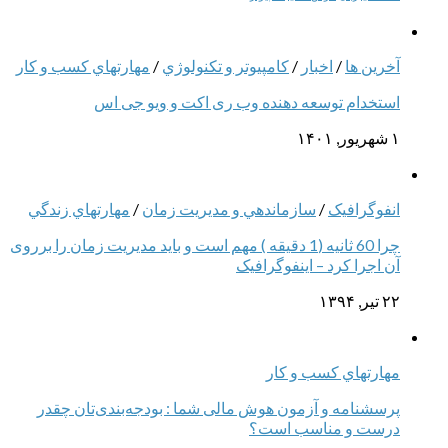
آخرین ها
/
اخبار
/
كامپيوتر و تكنولوژي
/
مهارتهاي كسب و كار
استخدام توسعه دهنده وب ری اکت و ویو جی اس
۱ شهریور, ۱۴۰۱
انفوگرافیک
/
سازماندهي و مديريت زمان
/
مهارتهاي زندگي
چرا 60 ثانیه (1 دقیقه ) مهم است و باید مدیریت زمان را برروی
آن اجرا کرد – اینفوگرافیک
۲۲ تیر, ۱۳۹۴
مهارتهاي كسب و كار
پرسشنامه و آزمون هوش مالی شما : بودجه‌بندی‌تان چقدر
درست و مناسب است؟