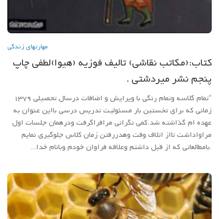
مهارتهاي زندگي
کتاب:(مکاتب نقاشی) تالیف فوزیه (هیوا)لطفی چاپ
پنجم نشر میردشتی .
“تمام گلاسه وتمام رنگی با ویرایش و اضافات درسال تحصیلی 1379
زمانی که برای نخستین بار مسئولیت تدریس درسی بااین عنوان به
عهده ام گذاشته شد.کمی نگرانی مرافراگرفت ودرهمان جلسات اول
مراواداشت تااز اتلاف وقت وهدررفتن زمان کلاس جلوگیری نمایم
.بامطالعاتی که از قبل داشتم وعلاقه فراوان خودم وبانام خدا...