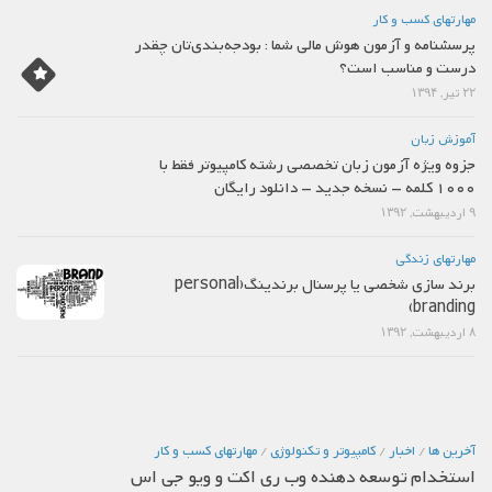
مهارتهاي كسب و كار
پرسشنامه و آزمون هوش مالی شما : بودجه‌بندی‌تان چقدر
درست و مناسب است؟
۲۲ تیر, ۱۳۹۴
آموزش زبان
جزوه ویژه آزمون زبان تخصصی رشته کامپیوتر فقط با
1000 کلمه – نسخه جدید – دانلود رایگان
۹ اردیبهشت, ۱۳۹۲
مهارتهاي زندگي
برند سازی شخصی یا پرسنال برندینگ(personal
branding)
۸ اردیبهشت, ۱۳۹۲
آخرین ها
/
اخبار
/
كامپيوتر و تكنولوژي
/
مهارتهاي كسب و كار
استخدام توسعه دهنده وب ری اکت و ویو جی اس