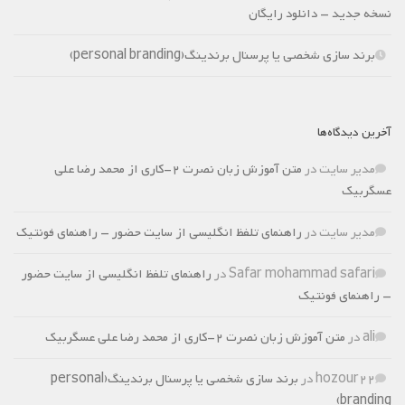
نسخه جدید – دانلود رایگان
برند سازی شخصی یا پرسنال برندینگ(personal branding)
آخرین دیدگاه‌ها
مدیر سایت
در
متن آموزش زبان نصرت 2-کاری از محمد رضا علی
عسگربیک
مدیر سایت
در
راهنمای تلفظ انگلیسی از سایت حضور – راهنمای فونتیک
Safar mohammad safari
در
راهنمای تلفظ انگلیسی از سایت حضور
– راهنمای فونتیک
ali
در
متن آموزش زبان نصرت 2-کاری از محمد رضا علی عسگربیک
hozour22
در
برند سازی شخصی یا پرسنال برندینگ(personal
branding)