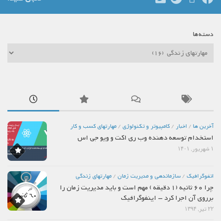
دسته‌ها
دسته‌ها
آخرین ها
/
اخبار
/
كامپيوتر و تكنولوژي
/
مهارتهاي كسب و كار
استخدام توسعه دهنده وب ری اکت و ویو جی اس
۱ شهریور, ۱۴۰۱
انفوگرافیک
/
سازماندهي و مديريت زمان
/
مهارتهاي زندگي
چرا 60 ثانیه (1 دقیقه ) مهم است و باید مدیریت زمان را
برروی آن اجرا کرد – اینفوگرافیک
۲۲ تیر, ۱۳۹۴