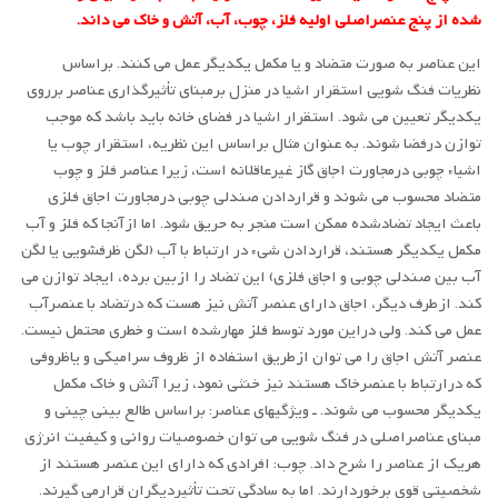
شده از پنج عنصراصلی اولیه فلز، چوب، آب، آتش و خاک می داند.
این عناصر به صورت متضاد و یا مکمل یکدیگر عمل می کنند. براساس
نظریات فنگ شویی استقرار اشیا در منزل برمبنای تأثیرگذاری عناصر برروی
یکدیگر تعیین می شود. استقرار اشیا در فضای خانه باید باشد که موجب
توازن درفضا شوند. به عنوان مثال براساس این نظریه، استقرار چوب یا
اشیاء چوبی درمجاورت اجاق گاز غیرعاقلانه است، زیرا عناصر فلز و چوب
متضاد محسوب می شوند و قراردادن صندلی چوبی درمجاورت اجاق فلزی
باعث ایجاد تضادشده ممکن است منجر به حریق شود. اما ازآنجا که فلز و آب
مکمل یکدیگر هستند، قراردادن شیء در ارتباط با آب (لگن ظرفشویی یا لگن
آب بین صندلی چوبی و اجاق فلزی) این تضاد را ازبین برده، ایجاد توازن می
کند. ازطرف دیگر، اجاق دارای عنصر آتش نیز هست که درتضاد با عنصرآب
عمل می کند. ولی دراین مورد توسط فلز مهارشده است و خطری محتمل نیست.
عنصر آتش اجاق را می توان ازطریق استفاده از ظروف سرامیکی و یاظروفی
که درارتباط با عنصرخاک هستند نیز خنثی نمود، زیرا آتش و خاک مکمل
یکدیگر محسوب می شوند. ـ ویژگیهای عناصر: براساس طالع بینی چینی و
مبنای عناصراصلی در فنگ شویی می توان خصوصیات روانی و کیفیت انرژی
هریک از عناصر را شرح داد. چوب: افرادی که دارای این عنصر هستند از
شخصیتی قوی برخوردارند. اما به سادگی تحت تأثیردیگران قرارمی گیرند.