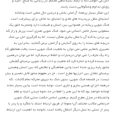
آنان می آموخت که با ایجاد تکیه گاهی محکم، در زندگی به صلح، امید و
رؤیای تداوم وشکوفایی دست یابند.
این تفکر بسیار پرمعنا، آرامش بخش و درعین حال عملی است ونشانه
استیلای عقل برپدیده های مادی و اشتیاق به تلاش برای پیشرفت است .
فنگ شویی ریشه در همنوایی بین انسان و طبیعت دارد ومنجربه خلق یک
سمفونی بسیار خاص انسانی می شود. فنگ شویی هنری است پررمز و راز که
پی بردن به کنه آن با عقل بشری ممکن نیست. اما به کارگیری اش بی شک
دریچه های بسته را به روی آسایش و آرامش برمی گشاید. بنابراین به
تعبیری باتعابیر علمی نمی توان به ماهیت فنگ شویی دست یافت.همانطور که
راه یک عارف را نمی توان درعبارات و الفاظ ترسیم کرد اما می توان درهمین
حد بسنده کرده و اشاره کرد که ماهیت و ذات فنگ شویی برمبنای گفتمان
عشق پایه ریزی شده است واین هماهنگی و تطابقی که بین انسان وهستی
برمبنای تعادل بین انرژیها مطرح است ، جز در مفهوم عشق قابل تفسیر و بیان
نیست. در فلسفه فنگ شویی، بدون شک به نیروی محرکه تمام کائنات ، که
درهمه اجزای هستی ساری و جاری است، توجه شده است. واین بسیار ساده
لوحانه خواهد بود که ما این هنر را فقط در حد نحوه چیدن اشیاء و نظم
وانضباط در منزل مطرح کنیم. برهمین اساس حکمت سنتی فنگ شویی
(درتمامی مکاتب مختلف آن) عموماً از طریق ارتباط استاد با شاگرد و یا پدر با
پسر از نسلی به نسل دیگر انتقال یافته است. باتوجه به اهمیت این ارتباط،