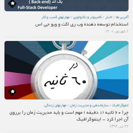
آخرین ها
/
اخبار
/
كامپيوتر و تكنولوژي
/
مهارتهاي كسب و كار
استخدام توسعه دهنده وب ری اکت و ویو جی اس
۱ شهریور, ۱۴۰۱
انفوگرافیک
/
سازماندهي و مديريت زمان
/
مهارتهاي زندگي
چرا 60 ثانیه (1 دقیقه ) مهم است و باید مدیریت زمان را برروی
آن اجرا کرد – اینفوگرافیک
۲۲ تیر, ۱۳۹۴