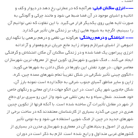
است. ـ
—-انرژی ساکنان قبلی:
هرآنچه که در عمارتی رخ دهد در دیوار و کف و
اثاثیه و اشیای موجود در آن فضا ضبط می شود و مانند چرکی و آلودگی به
صورت لایه هایی روی یکدیگر قرار می گیرد. با این تفاوت که نمی توانیم آن
را ببینیم، اگرچه به شیوه هایی ژرف بر زندگی مان تأثیر می گذارد.
—- انباشتگی و درهم ریختگی:
هرگونه بی نظمی و درهم برهمی یا نگهداری
انبوهی از اشیای غیرلازم ومواد زاید مانع جریان نرم وهموار و آزادانه
انرژی پیرامون یک فضا شده و در زندگی ساکنان آن مکان اغتشاش و گرفتگی
ایجاد می کند. ـ فنگ شویی و شهرسازی: کوین لینچ از معروف ترین شهرسازان
معاصر جهان ، در مورد نقش این باورها در شکل دادن به شهرها می گوید:
«الگوی چینی تأثیر شگرفی در شکل تقریباً تمام شهرهای عمده چین، کره،
ژاپن و سایر مناطق آسیای جنوب شرقی به جاگذارده است نمونه بارز آن،
شکل جادویی شهر پکن است. در این الگو جهات دارای معانی و رنگهای خاص
خود هستند. شمال سیاه و به یمن تلقی می شود واز این رو سپری برای دفاع
از شهر در مقابل تأثیرات آن ساخته شده است. با آنکه قرنها از تکوین چنین
هنری در چین می گذرد بسیاری از کارشناسان معتقدند که در ساخت برخی از
شهرهای جدید در چین از فنگ شویی استفاده می شود و به نوعی تأثیر
بسیاری از اصول و بنیادهای آن در معماری و شهرسازی مدرن در بسیاری از
کشورهای غربی متداول و رایج شده است. لازم به ذکر است در دوران