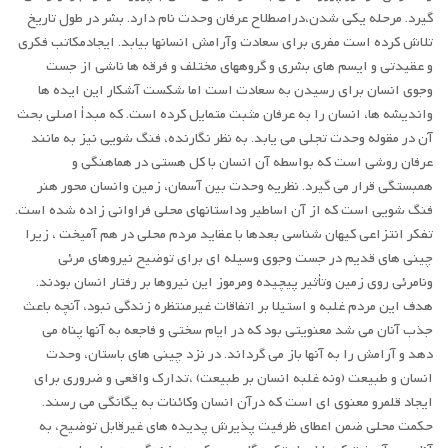
گیرد. مرحله یکی شدن،دراصطلاح عرفان وحدت نام دارد. بشر در طول تاریخ
تلاش کرده است مفری برای سعادت وآرامش انسانها بیابد. ایجادمکاتب فکری
و عقیدتی و ایسم های بشری و گروههای مختلف و فرقه ها ناشی از جست
وجوی انسان برای رسیدن به سعادت است اما شکست آشکار این ایده ها
واندیشه ها، انسان را به عرفان مثبت متمایل کرده است. که مبدأ اصلی بحث
آن در مقوله وحدت تجلی می یابد. به نظر نگارنده، فنگ شویی نیز به مانند
عرفان روشی است که بواسطه آن انسان با کل هستی در هماهنگی و
همبستگی قرار می گیرد. نظریه وحدت بین آسمان، زمین وانسان محور هنر
فنگ شویی است که از آن اساطیر وداستانهای محلی فراوانی زاده شده است.
تفکر انتزاعی کیهان شناسی بعدها با عقاید مردم محلی در هم آمیخت ، زیرا
چینی های قدیم در جست وجوی وسیله ای برای توضیح نیروهای مرئی
ونامرئی روی زمین وتأثیر پیچیده ومرموز این نیروها بر رفتار انسان بودند.
هدف این مردم غلبه و استیلا بر اتفاقات غیرمنتظره زندگی نبود، آنچه باعث
جذب آنان می شد معنویتی بود که در ایام سختی و فاجعه به آنها پناه می
دهد و آرامش را به آنها باز می گرداند. در نزد چینی های باستان، وحدت
انسان و طبیعت (ونه غلبه انسان بر طبیعت) ،تدارک واقعی و ضروری برای
ایجاد قلمرو معنوی ای است که درآن انسان وکائنات به یگانگی می رسند.
حکمت محلی ضمن اعطای ظرفیت پذیرش پدیده های غیرقابل توضیح، به