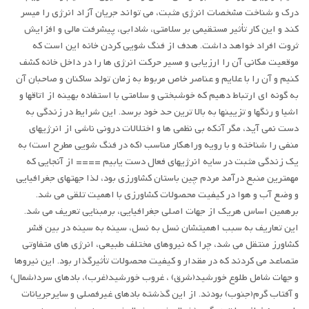
درک و شناخت مشخصات انرژی مثبت، می تواند جریان آزاد انرژی را میسر
کند و این کار تأثیر مستقیمی بر سلامتی، شادابی، پیشرفت مالی و افزایش
ثروت افراد خواهد داشت. هدف از فنگ شویی کردن خانه این است که
موقعیت مکانی آن را ارزیابی و مسیر حرکت انرژی ها را در داخل خانه کشف
کنیم و آن را با علایم و عناصر خاص مربوط به زمان تولد ساکنان و صاحبان آن
به گونه ای ارتباط دهیم که خوشبختی و سلامتی با استفاده بهینه از اتاقها و
اشیا و رنگها و تزیینها به بالا ترین حد خود برسد. این شرایط در زندگی به
دست نمی آید، مگر آنکه بی نظمی ها و اختلالات درونی ناشی از انرژیهای
منفی را شناخته و با رویه وراهکار مناسب (که در فنگ شویی مطرح است) به
یک زندگی مثبت در سایه انرژیهای فعال دست یابیم ==== از آنجایی که
مهمترین منبع درآمد مردم چین باستان کشاورزی بود، لذا جهتهای جغرافیایی
و وضع آب و هوا در کیفیت محصولات کشاورزی با اهمیت تلقی می شد.
برهمین اساس هریک از جهات اصلی جغرافیایی، برمبنایی تعریف می شد.
این تعاریف به سبب اهمیتشان نسل به نسل، سینه به سینه در بین قشر
کشاورز منتقل می شد، چرا که نیروهای مختلف طبیعی، انرژی های متفاوتی
متصاعد می کردند که در مقدار و کیفیت محصولات تأثیرگذار بود. این نیروها
و جهات شامل طلوع خورشید(شرق) ، غروب خورشید(غرب)، بادهای سرد(شمال)
و آفتاب گرم(جنوب) بودند. از این گذشته بادهای غیرفصلی و سایرجریانات