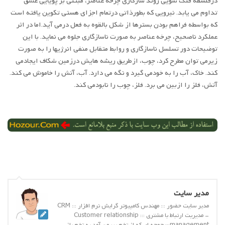
درفلسفه فنگ شویی روند سازگاری چرخه عناصر، مبتنی بر پویایی عشق
تداوم می یابد. نیرویی که بطورذاتی درتمام اجزای هستی تکوین یافته است
که بواسطه فراهم بودن بسترها از شکل بالقوه به فعل درمی آید.اما در اثر
عملکرد ناصحیح، چرخه عناصر به صورت ناسازگاری جلوه می نماید. با این
توضیحات دور تسلسل ناسازگاری و روابط متقابل منفی انرژیها را به صورت
زیرمی توان مطرح کرد، چوب، ازطریق ریشه هایش درزمین شکاف ایجادمی
کند. خاک، آب را به خودمی گیرد و نگه می دارد. آب، آتش را خاموش می کند.
آتش، فلز را ازبین می برد. فلز، چوب را نابودمی کند.
مدیر سایت
مدیر سایت حضور ::: مهندس کامپیوتر گرایش نرم افزار ::: CRM
- مدیریت ارتباط با مشتری ::: Customer relationship