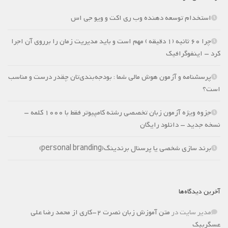
استخدام توسعه دهنده وب ری اکت و ویو جی اس
چرا 60 ثانیه (1 دقیقه ) مهم است و باید مدیریت زمان را برروی آن اجرا
کرد – اینفوگرافیک
پرسشنامه و آزمون هوش مالی شما : بودجه‌بندی‌تان چقدر درست و مناسب
است؟
جزوه ویژه آزمون زبان تخصصی رشته کامپیوتر فقط با 1000 کلمه –
نسخه جدید – دانلود رایگان
برند سازی شخصی یا پرسنال برندینگ(personal branding)
آخرین دیدگاه‌ها
مدیر سایت
در
متن آموزش زبان نصرت 2-کاری از محمد رضا علی
عسگربیک