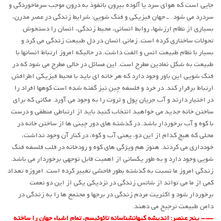
جایی است که هوای سرد یا آلوده بیرون بانفوذ به درون موجب سرماخوردگی و
سردرد می شود . ـ جهان فیزیکی و فنگ شویی: شرایط زندگی در عصر مدرن،
بسیاری از نظام ارزشها، روابط انسانی، محیط زندگی، انسان را دستخوش
تحولات ساختاری کرده است. زمانی انسان در دل طبیعت زندگی می کرد و
بسیار با نظام طبیعت انس و الفت داشت. در حالیکه امروز ارتباط انسانها با
طبیعت به شکل نمادین مطرح است. این مسائل در حالی مطرح می شود که در
فنگ شویی این باور وجود دارد که هر خانه ای باید با محیط فیزیکی اطرافش
ارتباط برقرار کند. در خرد و فلسفه چین نیز گفته شده است کوهها افراد را
در اختیار دارند و آب جریان پول و ثروت را به وجود می آورد. مکانی که برای
ساختن خانه جدید می خواهید انتخاب کنید باید از ارتباطی منطقی و درست
با کوه و آب برخوردار باشد. در گذشته های دور چینی ها از ساختن خانه در
محلی که هیچ کدام از این دو، یعنی آب و کوه، در کنار آن وجود نداشت،
خودداری می کردند. هنوز هم ویژگی های کوه و رودخانه در قلب فلسفه فنگ
شویی وجود دارد و به طور یکسانی از اهمیت قابل توجهی برخوردار می باشد.
زندگی امروز ما نسبت به گذشته بطور فاحشی تغییر کرده است. امروزه تعداد
کمی از ما می تواند از شانس زندگی در نزدیکی یکی از این دو نعمت
برخوردار شود و اکثریت مردم زندگی در برجها و مجتمع ها را به زندگی در
دامن طبیعت ترجیح می دهند.
—- پنج عنصر: اندیشه کیهانشناسانه تائوئیسم، تمام اشیاء جهان را ساخته