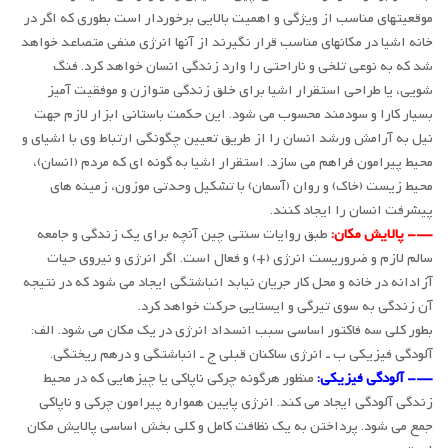
موقعیتهای مناسب از ویژگی و اهمیت بالایی برخوردار است بطوری که اگر در
خانه اشیا در مکانهای مناسب قرار نگیرند از آنها انرژی منفی متصاعد خواهد
شد که به نوعی تلخی و ناراحتی را وارد زندگی انسان خواهد کرد. فنگ
شویی، یا طراحی استقرار اشیا برای خلق زندگی متوازن و موفقیت آمیز
بسیار کارا و سودمند محسوب می شود. این حکمت باستانی ابزار لازم جهت
نیل به آرامش ورشد انسان را از طریق تعیین چگونگی ارتباط وی با اشیای و
محیط پیرامون فراهم می سازد. استقرار اشیا به گونه ای که مردم (انسان)،
محیط زیست (خاک) و روان (آسمان) با تشکیل وحدتی موزون، زمینه های
پیشرفت انسان را ایجاد کنند.
—- پالایش مکان:
طبق روایات سنتی چین آنچه برای یک زندگی و جامعه
سالم لازم و ضروریست انرژی (+) و فعال است. اگر انرژی و نیروی حیات
آزادانه در خانه و محل کار جریان نیابد انباشتگی ایجاد می شود که در نتیجه
آن زندگی به سوی تیرگی و ایستایی حرکت خواهد کرد.
بطور کلی سه فاکتور اساسی سبب انسداد انرژی در یک مکان می شود. الف:
آلودگی فیزیکی ب ـ انرژی ساکنان قبلی ج ـ انباشتگی و درهم ریختگی.
—- آلودگی فیزیکی:
منظور هرگونه چرکی ناپاکی یا چیزهایی که در محیط
زندگی آلودگی ایجاد می کند. انرژی پایین همواره پیرامون چرکی و ناپاکی
جمع می شود. پرداختن به یک نظافت کامل و کلی بخش اساسی پالایش مکان