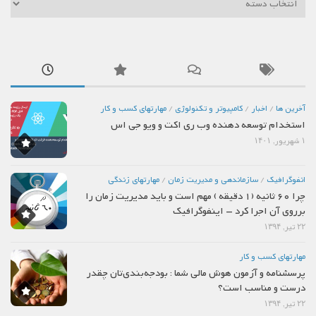
آخرین ها
/
اخبار
/
كامپيوتر و تكنولوژي
/
مهارتهاي كسب و كار
استخدام توسعه دهنده وب ری اکت و ویو جی اس
۱ شهریور, ۱۴۰۱
انفوگرافیک
/
سازماندهي و مديريت زمان
/
مهارتهاي زندگي
چرا 60 ثانیه (1 دقیقه ) مهم است و باید مدیریت زمان را
برروی آن اجرا کرد – اینفوگرافیک
۲۲ تیر, ۱۳۹۴
مهارتهاي كسب و كار
پرسشنامه و آزمون هوش مالی شما : بودجه‌بندی‌تان چقدر
درست و مناسب است؟
۲۲ تیر, ۱۳۹۴