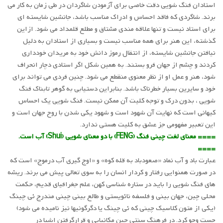
استادان فنگ شویی دقت خاصی برای آزمودن شاگردان در طی زمان به کار می
برند. شاگردی که فاقد احساس و ادراک مناسب باشد، جانشین شایسته ای
برای استاد نیست و تنها علاقه مندی مشتاق و مطلع قلمداد می شود. ازاین
گذشته، این هنر برای همه مناسب نیست و بسیاری از استادان به دلیل
نیافتن جانشین شایسته، از انتقال رموز دانش خود به مریدان خودداری
کردند و چشم از جهان فرو بستند. به همین شکل اگر استادی دچار انحراف
شود، هنر و عمل او از نظر معنوی منقطع می شود. چنین فردی می تواند برای
خود و سایرین بسیار خطرناک باشد. بنابراین دستیابی به گوهر تابناک فنگ
شویی ، بدون درک و توجه کلیت آن ممکن نیست. فنگ شویی یک احساس
کیهانی است که نهایت آن شهود است و شهود یکی شدن با روح جهان است و
این تعبیر مفهومی جز عشق به کلیت هستی ندارد.
==== معنای لغت چینی فنگ (FENG) با دو معنای شویی (Shui) آب است.
====
عبارت باد و آب نماد «صعودباد به قله کوه» و «اوج گیری آب درموج» است که
در صورت همنوایی رفتار و کردار انسان را به سوی تعالی پیش می برند. ریشه
های فنگ شویی را باید در ستاره شناسی کهن، علم جغرافیای قدیم، حکمت
محلی چین، جهان بینی و فلسفه نائویستی و طالع بینی چینی مندرج ئی چینگ
(یکی از متون کلاسیک چینی که ئی چینگ یا دگرگونیها نیز نامیده می شود)
جست وجو کرد. در فرهنگ سنتی چین مکانیابی و قرارگرفتن اشیا در