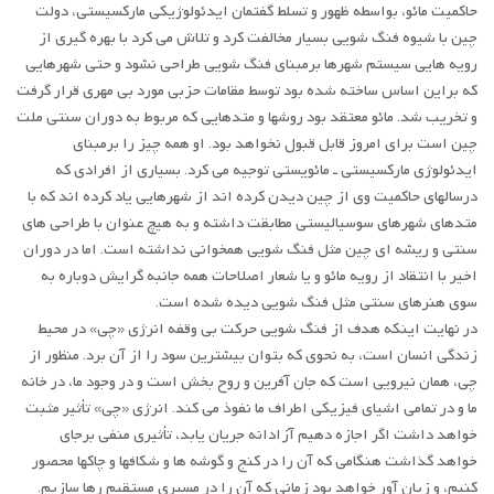
حاکمیت مائو، بواسطه ظهور و تسلط گفتمان ایدئولوژیکی مارکسیستی، دولت
چین با شیوه فنگ شویی بسیار مخالفت کرد و تلاش می کرد با بهره گیری از
رویه هایی سیستم شهرها برمبنای فنگ شویی طراحی نشود و حتی شهرهایی
که براین اساس ساخته شده بود توسط مقامات حزبی مورد بی مهری قرار گرفت
و تخریب شد. مائو معتقد بود روشها و متدهایی که مربوط به دوران سنتی ملت
چین است برای امروز قابل قبول نخواهد بود. او همه چیز را برمبنای
ایدئولوژی مارکسیستی ـ مائویستی توجیه می کرد. بسیاری از افرادی که
درسالهای حاکمیت وی از چین دیدن کرده اند از شهرهایی یاد کرده اند که با
متدهای شهرهای سوسیالیستی مطابقت داشته و به هیچ عنوان با طراحی های
سنتی و ریشه ای چین مثل فنگ شویی همخوانی نداشته است. اما در دوران
اخیر با انتقاد از رویه مائو و یا شعار اصلاحات همه جانبه گرایش دوباره به
سوی هنرهای سنتی مثل فنگ شویی دیده شده است.
در نهایت اینکه هدف از فنگ شویی حرکت بی وقفه انرژی «چی» در محیط
زندگی انسان است، به نحوی که بتوان بیشترین سود را از آن برد. منظور از
چی، همان نیرویی است که جان آفرین و روح بخش است و در وجود ما، در خانه
ما و در تمامی اشیای فیزیکی اطراف ما نفوذ می کند. انرژی «چی» تأثیر مثبت
خواهد داشت اگر اجازه دهیم آزادانه جریان یابد، تأثیری منفی برجای
خواهد گذاشت هنگامی که آن را در کنج و گوشه ها و شکافها و چاکها محصور
کنیم، و زیان آور خواهد بود زمانی که آن را در مسیری مستقیم رها سازیم.