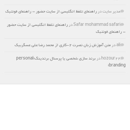
مدیر سایت
در
راهنمای تلفظ انگلیسی از سایت حضور – راهنمای فونتیک
Safar mohammad safari
در
راهنمای تلفظ انگلیسی از سایت حضور
– راهنمای فونتیک
ali
در
متن آموزش زبان نصرت 2-کاری از محمد رضا علی عسگربیک
hozour22
در
برند سازی شخصی یا پرسنال برندینگ(personal
branding)
برچسب‌ها
تخصصی
زبان
هوش مالی
کامپیوتر
جستجو