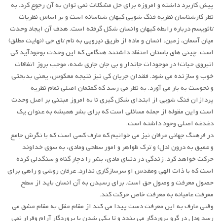
پیش کاربرد داشته و امروزه برای حل مشکلات نمی توان به آن رجوع کرد. به
نظر کارشناسان نظریه فنگ شویی کیهان شناسانه است و بر اساس نظریات
تائویسم درباره رابطه کیهان وانسان شکل گرفته است. هدف آن ایجاد وحدت
میان آسمان، زمین، انسان و ماده از طریق نیرویی به نام تای جی (نهایت مطلق)
است. چینی های باستان اعتقاد داشتند هنگامی که این وحدت بوجودآید کی
(نیروی حیات) در موجودات جاندار و بی جان جاری شده، موجب بروز اتفاقات
خوب و سازنده می شود. فقدان جریان کی نیز نتیجه معکوس، یعنی بدبختی
و نحوست به بار می آورد. به نظر می رسد که گفتمان اصلی تمام نظریه
پردازان فنگ شویی از ابتدای شکل گیری تا به امروز مبتنی بر اصل وحدت
است واین مقوله از جمله مسائلی است که برای بشر همیشه به عنوان یک
دغدغه اصلی وجود داشته است.
در فرهنگ جهانی عرفان نیز می خوانیم که عارف کسی است که با نگرش جامع
و عمیق به درون (دل) و ترک ظواهر و امور سطحی ومادی، به سوی خداوند
حرکت خواهد کرد. زندگی در دنیای مادی، بشر را دچار گناه و سنگدلی کرده
است که با ذات الهی ومقدس او سرسازگاری ندارد. عرفان روشی و راهی برای
حصول معرفت و وصول حق است. برای رسیدن به آن انسان باید از سطح
معرفت عامیانه به معرفت خاص حرکت کند.
وقتی عارف به این معرفت دست پیدا می کند از مقام عقل به مقام عشق می
رسد ودل در گرو پروردگار می بندد و تا یکی شدن با پروردگار آرام وقرار نمی