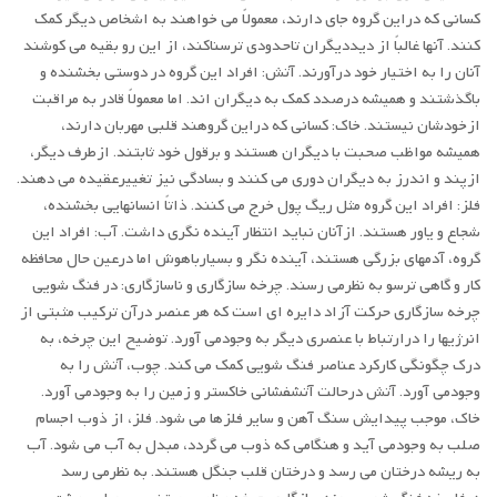
کسانی که دراین گروه جای دارند، معمولاً می خواهند به اشخاص دیگر کمک
کنند. آنها غالباً از دیددیگران تاحدودی ترسناکند، از این رو بقیه می کوشند
آنان را به اختیار خود درآورند. آتش: افراد این گروه در دوستی بخشنده و
باگذشتند و همیشه درصدد کمک به دیگران اند. اما معمولاً قادر به مراقبت
ازخودشان نیستند. خاک: کسانی که دراین گروهند قلبی مهربان دارند،
همیشه مواظب صحبت با دیگران هستند و برقول خود ثابتند. ازطرف دیگر،
ازپند و اندرز به دیگران دوری می کنند و بسادگی نیز تغییرعقیده می دهند.
فلز: افراد این گروه مثل ریگ پول خرج می کنند. ذاتاً انسانهایی بخشنده،
شجاع و یاور هستند. ازآنان نباید انتظار آینده نگری داشت. آب: افراد این
گروه، آدمهای بزرگی هستند، آینده نگر و بسیارباهوش اما درعین حال محافظه
کار و گاهی ترسو به نظرمی رسند. چرخه سازگاری و ناسازگاری: در فنگ شویی
چرخه سازگاری حرکت آزاد دایره ای است که هر عنصر درآن ترکیب مثبتی از
انرژیها را درارتباط با عنصری دیگر به وجودمی آورد. توضیح این چرخه، به
درک چگونگی کارکرد عناصر فنگ شویی کمک می کند. چوب، آتش را به
وجودمی آورد. آتش درحالت آتشفشانی خاکستر و زمین را به وجودمی آورد.
خاک، موجب پیدایش سنگ آهن و سایر فلزها می شود. فلز، از ذوب اجسام
صلب به وجودمی آید و هنگامی که ذوب می گردد، مبدل به آب می شود. آب
به ریشه درختان می رسد و درختان قلب جنگل هستند. به نظرمی رسد