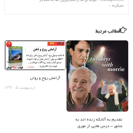
management::: جوجه ای که از تخم بیرون آمد به تخم باز
نمیگرده :::
مطالب مرتبط
آرامش روح و روان
اردیبهشت ۵, ۱۳۹۰
تقدیم به آنانکه زنده اند به
عشق – درس هایی از موری