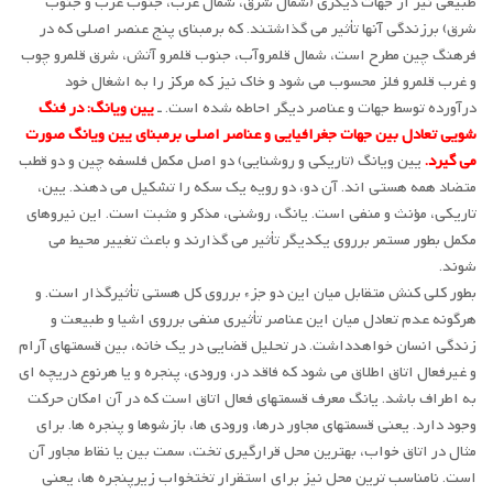
طبیعی نیز از جهات دیگری (شمال شرق، شمال غرب، جنوب غرب و جنوب
شرق) برزندگی آنها تأثیر می گذاشتند. که برمبنای پنج عنصر اصلی که در
فرهنگ چین مطرح است، شمال قلمروآب، جنوب قلمرو آتش، شرق قلمرو چوب
و غرب قلمرو فلز محسوب می شود و خاک نیز که مرکز را به اشغال خود
درآورده توسط جهات و عناصر دیگر احاطه شده است. ـ
یین ویانگ: در فنگ
شویی تعادل بین جهات جغرافیایی و عناصر اصلی برمبنای یین ویانگ صورت
می گیرد.
یین ویانگ (تاریکی و روشنایی) دو اصل مکمل فلسفه چین و دو قطب
متضاد همه هستی اند. آن دو، دو رویه یک سکه را تشکیل می دهند. یین،
تاریکی، مؤنث و منفی است. یانگ، روشنی، مذکر و مثبت است. این نیروهای
مکمل بطور مستمر برروی یکدیگر تأثیر می گذارند و باعث تغییر محیط می
شوند.
بطور کلی کنش متقابل میان این دو جزء برروی کل هستی تأثیرگذار است. و
هرگونه عدم تعادل میان این عناصر تأثیری منفی برروی اشیا و طبیعت و
زندگی انسان خواهدداشت. در تحلیل قضایی در یک خانه، بین قسمتهای آرام
و غیرفعال اتاق اطلاق می شود که فاقد در، ورودی، پنجره و یا هرنوع دریچه ای
به اطراف باشد. یانگ معرف قسمتهای فعال اتاق است که در آن امکان حرکت
وجود دارد. یعنی قسمتهای مجاور درها، ورودی ها، بازشوها و پنجره ها. برای
مثال در اتاق خواب، بهترین محل قرارگیری تخت، سمت بین یا نقاط مجاور آن
است. نامناسب ترین محل نیز برای استقرار تختخواب زیرپنجره ها، یعنی