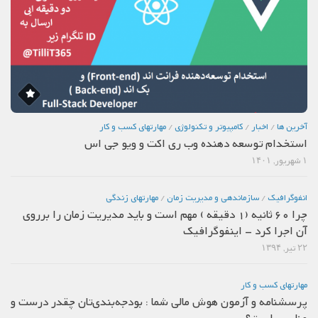
آخرین ها
/
اخبار
/
كامپيوتر و تكنولوژي
/
مهارتهاي كسب و كار
استخدام توسعه دهنده وب ری اکت و ویو جی اس
۱ شهریور, ۱۴۰۱
انفوگرافیک
/
سازماندهي و مديريت زمان
/
مهارتهاي زندگي
چرا 60 ثانیه (1 دقیقه ) مهم است و باید مدیریت زمان را برروی
آن اجرا کرد – اینفوگرافیک
۲۲ تیر, ۱۳۹۴
مهارتهاي كسب و كار
پرسشنامه و آزمون هوش مالی شما : بودجه‌بندی‌تان چقدر درست و