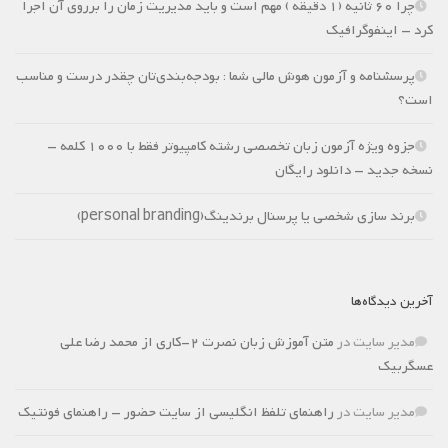
چرا 60 ثانیه (1 دقیقه ) مهم است و باید مدیریت زمان را برروی آن اجرا
کرد – اینفوگرافیک
پرسشنامه و آزمون هوش مالی شما : بودجه‌بندی‌تان چقدر درست و مناسب
است؟
جزوه ویژه آزمون زبان تخصصی رشته کامپیوتر فقط با 1000 کلمه –
نسخه جدید – دانلود رایگان
برند سازی شخصی یا پرسنال برندینگ(personal branding)
آخرین دیدگاه‌ها
مدیر سایت
در
متن آموزش زبان نصرت 2-کاری از محمد رضا علی
عسگربیک
مدیر سایت
در
راهنمای تلفظ انگلیسی از سایت حضور – راهنمای فونتیک