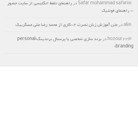
Safar mohammad safari
در
راهنمای تلفظ انگلیسی از سایت حضور
– راهنمای فونتیک
ali
در
متن آموزش زبان نصرت 2-کاری از محمد رضا علی عسگربیک
hozour22
در
برند سازی شخصی یا پرسنال برندینگ(personal
branding)
برچسب‌ها
تخصصی
زبان
هوش مالی
کامپیوتر
جستجو
برای:
دسته‌ها