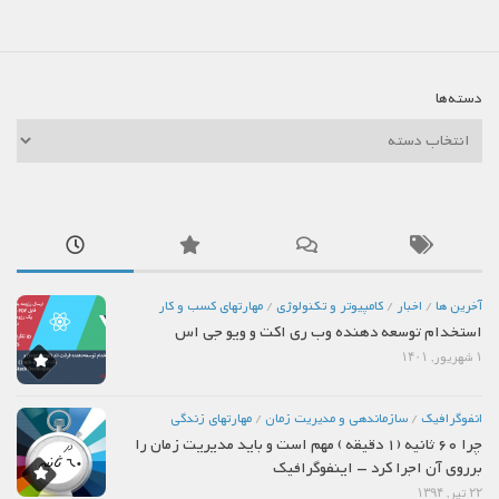
دسته‌ها
دسته‌ها
آخرین ها
/
اخبار
/
كامپيوتر و تكنولوژي
/
مهارتهاي كسب و كار
استخدام توسعه دهنده وب ری اکت و ویو جی اس
۱ شهریور, ۱۴۰۱
انفوگرافیک
/
سازماندهي و مديريت زمان
/
مهارتهاي زندگي
چرا 60 ثانیه (1 دقیقه ) مهم است و باید مدیریت زمان را
برروی آن اجرا کرد – اینفوگرافیک
۲۲ تیر, ۱۳۹۴