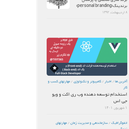
برندینگ(personal branding)
۸ اردیبهشت, ۱۳۹۲
آخرین ها
/
اخبار
/
كامپيوتر و تكنولوژي
/
مهارتهاي كسب و
كار
استخدام توسعه دهنده وب ری اکت و ویو
جی اس
۱ شهریور, ۱۴۰۱
انفوگرافیک
/
سازماندهي و مديريت زمان
/
مهارتهاي
زندگي