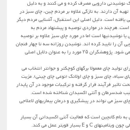
یک نوشیدنی دارویی مصرف کرده و می کنند و به دلیل
تهیه آن دارند. به تازگی علاوه بر مردم چین، چای سبز در
 یافته است. دلیل اصلی این استقبال، آشنایی مردم دیگر
است. هرچند در مواردی توصیه و پیشنهاد مردم به
ا نوشیدنیها است اما در مورد چای سبز علاوه بر توصیه
 آن را تایید کرده اند. نوشیدن روزانه سه تا چهار فنجان
چای سبز مانع از ابتلا به بسیاری از بیماریها می شود. پژوهشگران ۲۵ مورد را به عنوان دلایل اصلی
ای تولید چای معمولا برگهای کوچکتر و جوانتر انتخاب می
ی سیاه، چای سبز و چای اولانگ (نوعی چای چینی). مزیت
ت تاثیر فرآیند قرار گرفته و ترکیبات موجود در آن پایدار
رکیب ضدسرطان و آنتی اکسیدان شناخته شده است.
 سبز می تواند در پیشگیری و درمان بیماریهای لاعلاجی
 به نام کاتچین است که فعالیت آنتی اکسیدانی آن بسیار
بالا بوده و نسبت به آنتی اکسیدانهای معروفی چون ویتامینهای C و E بسیار قویتر عمل می کند.