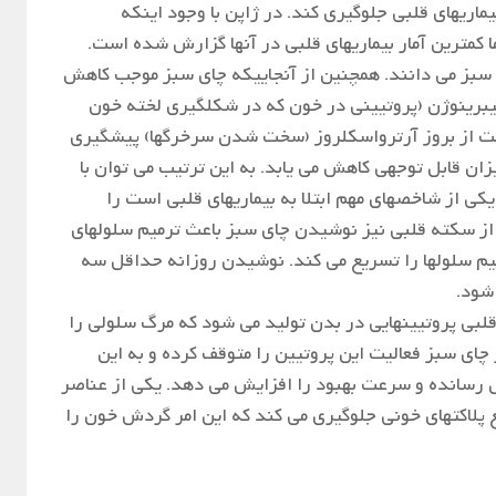
یماریهای قلبی جلوگیری کند. در ژاپن با وجود اینکه
 کمترین آمار بیماریهای قلبی در آنها گزارش شده است.
سبز می دانند. همچنین از آنجاییکه چای سبز موجب کاهش
ری‌گلیسیرید و فیبرینوژن (پروتیینی در خون که در شکلگیری لخته خون
ست از بروز آرترواسکلروز (سخت شدن سرخرگها) پیشگیری
ان قابل توجهی کاهش می یابد. به این ترتیب می توان با
 از شاخصهای مهم ابتلا به بیماریهای قلبی است را
 سکته قلبی نیز نوشیدن چای سبز باعث ترمیم سلولهای
یم سلولها را تسریع می کند. نوشیدن روزانه حداقل سه
شود.
قلبی پروتیینهایی در بدن تولید می شود که مرگ سلولی را
 چای سبز فعالیت این پروتیین را متوقف کرده و به این
 رسانده و سرعت بهبود را افزایش می دهد. یکی از عناصر
ع پلاکتهای خونی جلوگیری می کند که این امر گردش خون را