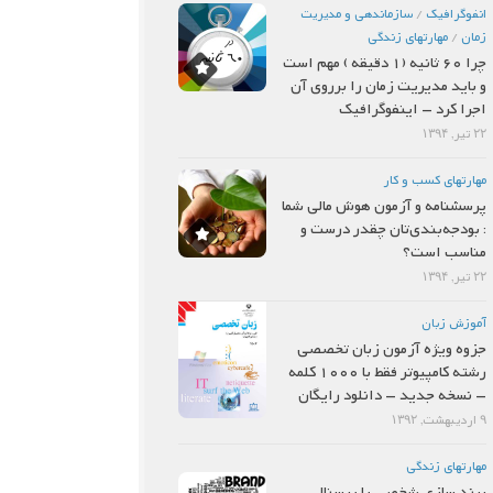
انفوگرافیک
/
سازماندهي و مديريت
زمان
/
مهارتهاي زندگي
چرا 60 ثانیه (1 دقیقه ) مهم است
و باید مدیریت زمان را برروی آن
اجرا کرد – اینفوگرافیک
۲۲ تیر, ۱۳۹۴
مهارتهاي كسب و كار
پرسشنامه و آزمون هوش مالی شما
: بودجه‌بندی‌تان چقدر درست و
مناسب است؟
۲۲ تیر, ۱۳۹۴
آموزش زبان
جزوه ویژه آزمون زبان تخصصی
رشته کامپیوتر فقط با 1000 کلمه
– نسخه جدید – دانلود رایگان
۹ اردیبهشت, ۱۳۹۲
مهارتهاي زندگي
برند سازی شخصی یا پرسنال