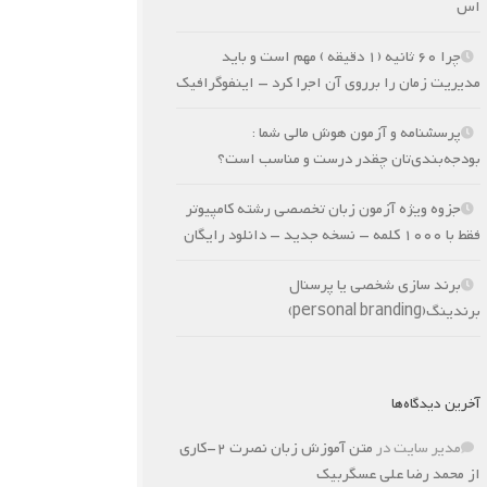
اس
چرا 60 ثانیه (1 دقیقه ) مهم است و باید
مدیریت زمان را برروی آن اجرا کرد – اینفوگرافیک
پرسشنامه و آزمون هوش مالی شما :
بودجه‌بندی‌تان چقدر درست و مناسب است؟
جزوه ویژه آزمون زبان تخصصی رشته کامپیوتر
فقط با 1000 کلمه – نسخه جدید – دانلود رایگان
برند سازی شخصی یا پرسنال
برندینگ(personal branding)
آخرین دیدگاه‌ها
مدیر سایت
در
متن آموزش زبان نصرت 2-کاری
از محمد رضا علی عسگربیک