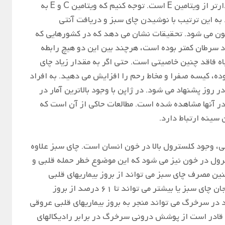
تاثیرگذارتر از ویتامین C و ۲۵ برابر تاثیرگذارتر از ویتامین E است. توجه کنیم که ویتامین C و E به
ه این ترتیب با نوشیدن چای سبز و دریافت آنتی
صون می شود. تحقیقات نشان می دهد که در کشورهایی که
 سرطان کمتر بوده است، هرچند بین این دو هیچ رابطه
اه فاقد چنین خاصیتی است. حتی اگر به مقدار زیاد چای
وده، کیسه صفرا و مخاط رحم را افزایش می دهید. به افراد
روز پشنهاد می شود. در ژاپن با وجود بالاترین آمار در
در آنها مشاهده شده است. مطالعات حاکی از آن است که
سینه ارتباط دارد.
، وجود کلسترول بالا در خون انسان است. چای سبز علاوه
اعث کاهش کلسترول در خون نیز می شود که این موضوع خطر حمله قلبی و
نین مصرف چای سبز می تواند از بروز بیماریهای قلبی
عروقی جلوگیری کند. مصرف روزانه پنج فنجان چای سبز یا بیشتر می تواند تا 61 درصد از بروز
اد در سرخرگ می تواند منجر به بروز بیماریهای قلبی عروقی
 قادر است از پوشش درونی سرخرگ در برابر رادیکالهای