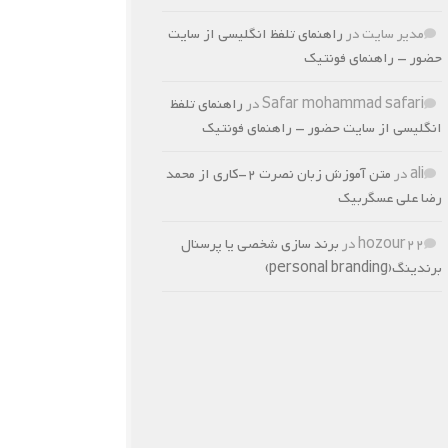
مدیر سایت
در
راهنمای تلفظ انگلیسی از سایت
حضور – راهنمای فونتیک
Safar mohammad safari
در
راهنمای تلفظ
انگلیسی از سایت حضور – راهنمای فونتیک
ali
در
متن آموزش زبان نصرت 2-کاری از محمد
رضا علی عسگربیک
hozour22
در
برند سازی شخصی یا پرسنال
برندینگ(personal branding)