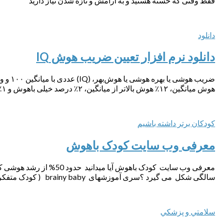
فقط وقتی که خسته هستید و به آرامش و تازه شدن نیاز دارید
دانلود
دانلود نرم افزار تعیین ضریب هوش IQ
هوش میانگین، ۱۲٪ هوش بالاتر از میانگین، ۲٪ درصد خیلی باهوش و ۱٪ افراد نابغه را تشکیل می‌دهند. همین...
كودكان برتر داشته باشيم
معرفی وب سایت کودک باهوش
سالگی شکل می گیرد ؟سری آموزشهای brainy baby ( کودک متفکر ) بوسیله پیشکسوتان آموزش...
سلامتي و پزشكي