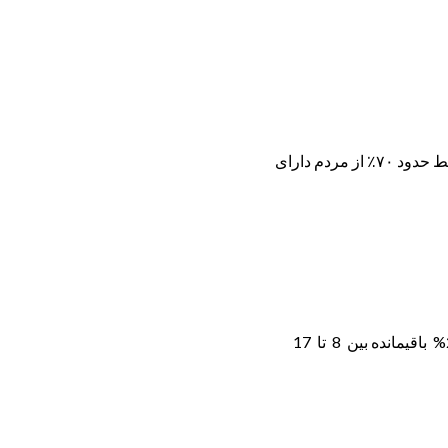
ضریب هوشی یا بهره هوشی یا هوش‌بهر، (IQ) عددی با میانگین ۱۰۰ و واریانس ۱۵ می‌باشد. از اینرو در رده‌بندی و تقسیم هوش، به صورت متوسط حدود ۷۰٪ از مردم دارای
معرفی وب سایت کودک باهوش آیا میدانید حدود 50% از رشد هوشی کودک بین زمان تولد تا 4 سالگی و حدود 30 % بین 4 تا 8 سالگی و 20% باقیمانده بین 8 تا 17