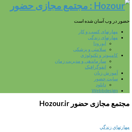
حضور در وب آسان شده است
مهارتهای کسب و کار
مهارتهای زندگی
آیورودا
سلامتی و پزشکی
کامپیوتر و تکنولوژی
سازماندهی و مدیریت زمان
انفوگرافیک
آموزش زبان
سایت حضور
دانلود
Webbdesign
مجتمع مجازی حضور
Hozour.ir
مهارتهاي زندگي