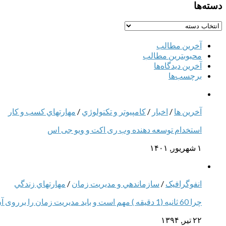
دسته‌ها
دسته‌ها
آخرین مطالب
محبوبترین مطالب
آخرین دیدگا‌ه‌ها
برچسب‌ها
آخرین ها
/
اخبار
/
كامپيوتر و تكنولوژي
/
مهارتهاي كسب و كار
استخدام توسعه دهنده وب ری اکت و ویو جی اس
۱ شهریور, ۱۴۰۱
انفوگرافیک
/
سازماندهي و مديريت زمان
/
مهارتهاي زندگي
چرا 60 ثانیه (1 دقیقه ) مهم است و باید مدیریت زمان را برروی آن اجرا کرد – اینفوگرافیک
۲۲ تیر, ۱۳۹۴