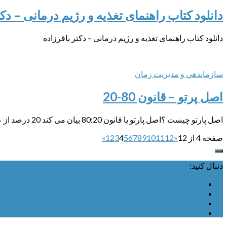
دانلود کتاب راهنمای تغذیه و رژیم درمانی – دکت
دانلود کتاب راهنمای تغذیه و رژیم درمانی – دکتر باقرزاده
سازماندهي و مديريت زمان
اصل پرتو – قانون 80-20
اصل پارتو چیست ؟اصل پارتو یا قانون 80:20 بیان می کند 20 درصد از عوامل 80 درصد مسائل را می افرینند و هشتاد درصد از عوامل سبب بیست درصد از مسائل هستند .
صفحه 4 از 12
«
12
11
10
9
8
7
6
5
4
3
2
1
»
دنبال کنید: