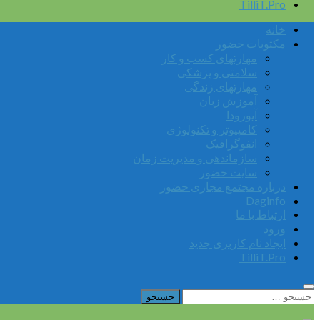
TilliT.Pro
خانه
مکتوبات حضور
مهارتهای کسب و کار
سلامتی و پزشکی
مهارتهای زندگی
آموزش زبان
آیورودا
کامپیوتر و تکنولوژی
انفوگرافیک
سازماندهی و مدیریت زمان
سایت حضور
درباره مجتمع مجازی حضور
Daginfo
ارتباط با ما
ورود
ایجاد نام کاربری جدید
TilliT.Pro
جستجو
برای: